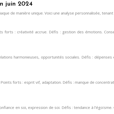
en juin 2024
iaque de manière unique. Voici une analyse personnalisée, tenant
ts forts : créativité accrue. Défis : gestion des émotions. Cons
elations harmonieuses, opportunités sociales. Défis : dépenses e
nts forts : esprit vif, adaptation. Défis : manque de concentrati
 confiance en soi, expression de soi. Défis : tendance à l’égoïsme