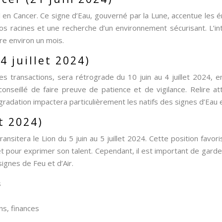
l en Cancer. Ce signe d’Eau, gouverné par la Lune, accentue les émot
s racines et une recherche d’un environnement sécurisant. L’i
re environ un mois.
4 juillet 2024)
s transactions, sera rétrograde du 10 juin au 4 juillet 2024, 
onseillé de faire preuve de patience et de vigilance. Relire a
gradation impactera particulièrement les natifs des signes d’Eau et
et 2024)
nsitera le Lion du 5 juin au 5 juillet 2024. Cette position favoris
 pour exprimer son talent. Cependant, il est important de garder l
ignes de Feu et d’Air.
s
ns, finances