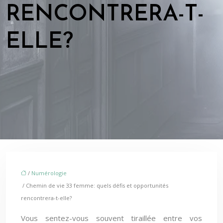
RENCONTRERA-T-
ELLE?
/
Numérologie
/ Chemin de vie 33 femme: quels défis et opportunités
rencontrera-t-elle?
Vous sentez-vous souvent tiraillée entre vos